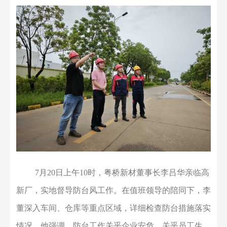
7月20日上午10时，粤桥新材董事长李吕华亲临高
新厂，实地督导防台风工作。在值班领导的陪同下，李
董深入车间、仓库等重点区域，详细检查防台措施落实
情况。他强调，防台工作关乎企业安危，关乎员工生