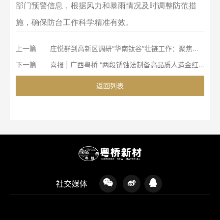
部门预警信息，根据风力和暴雨情况及时调整防范措
施，确保防台工作科学精准有效。
上一篇
庄悦群到高新区调研“华南钛谷”壮链工作：聚焦主责主业、全力大抓项目，做实做好“高”和“新”两篇大文章
下一篇
喜报 | 广西粤桥 “两段锈蚀法制备高品质人造金红石关键技术及应用”项目荣获广西科技进步奖三等奖
返回列表
社交媒体