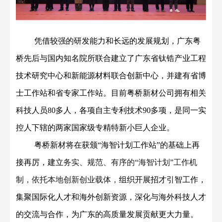
凭借
较强
的研发能力
和长远的
发展规划，广东粤
桥
先后
与国内知名院所联合建立了广东省钛锆产业工程
技术研究中心
和新能源材料联合创新中心，并建有省博
士工作站和省专家工作站
。目前
粤桥新材
公司拥有相关
科技人员
8
0多人，各项自主专利技术
9
0多项，
是同一实
控人下辖的两家国家级专精特新小巨人企业
。
粤桥新材将在获颁
“
海智计划工作站
”
的基础上
再
接再厉，建立
务实、规范、有序的
“海智计划”工作机
制，依托本地创新创业载体，
组织开展招才引智工作，
集聚国际化人才和海外创新资源，
深化与海外科技人才
的交流与合作
，
为广东的高质量发展贡献更
大
力量。