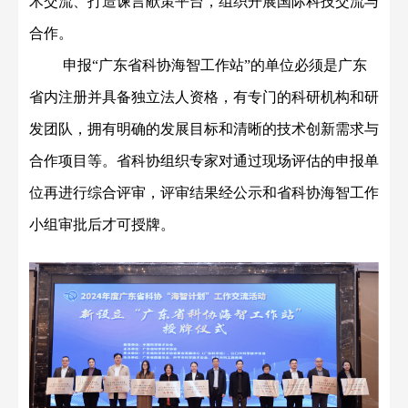
术交流、打造
谏言
献策平台，组织开展国际科技交流与
合作。
申报
“
广东省科协海智工作站
”
的
单位
必须是广东
省内注册并
具备独立法人资格
，
有专门
的科研
机构
和
研
发团队
，拥有明确的发展目标
和
清晰的技术创新需求与
合作项目
等
。
省科协组织专家对通过现场评估的申报单
位
再
进行
综合
评审，评审结果经公示和省科协海智工作
小组审批后
才可
授牌
。