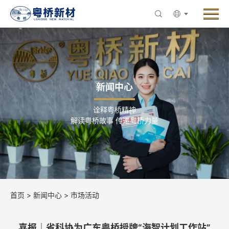
Menu
走进粤桥
产品与业务
创新与研发
新闻中心
新闻中心
诠释粤桥精神
ESG与可持续发展
解读粤桥故事 传递粤桥力量
人力资源
联系粤桥
首页
>
新闻中心
>
市场活动
喜报｜省科协为广东粤桥授牌“海智计划工作站”