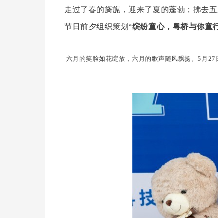
走过了春的旖旎，迎来了夏的蓬勃；拂去五
节日前夕组织策划“
缤纷童心，粤桥与你童
六月的笑脸如花绽放，六月的歌声随风飘扬。5月2