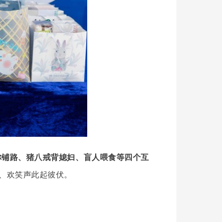
你铺路、猪八戒背媳妇、盲人喂食等四个互
、欢笑声此起彼伏。